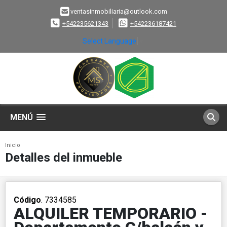
ventasinmobiliaria@outlook.com
+542235621343
+542236187421
Select Language
▼
MENÚ
Inicio
Detalles del inmueble
Código
. 7334585
ALQUILER TEMPORARIO -