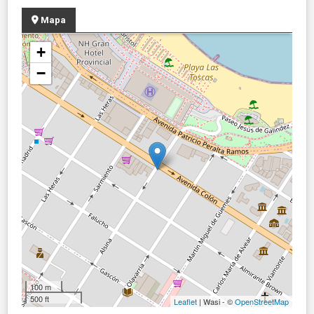
Mapa
+
−
100 m
500 ft
Leaflet
| Wasi - ©
OpenStreetMap