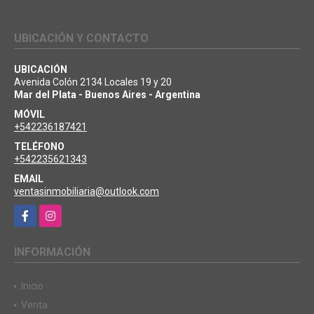
UBICACIÓN Y CONTACTO
UBICACIÓN
Avenida Colón 2134 Locales 19 y 20
Mar del Plata - Buenos Aires - Argentina
MÓVIL
+542236187421
TELÉFONO
+542235621343
EMAIL
ventasinmobiliaria@outlook.com
Facebook
Instagram
INFORMACIÓN
Inicio
Venta