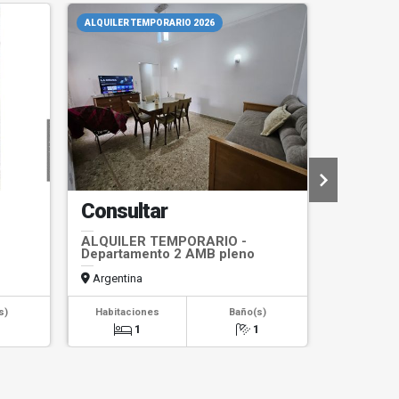
ALQUILER TEMPORARIO 2026
RESERVADO
Consultar
US$53
ALQUILER TEMPORARIO -
VENTA -
Departamento 2 AMB pleno
AMBIENT
centro
Argentina
Argentin
s)
Habitaciones
Baño(s)
Habitaci
1
1
1
1