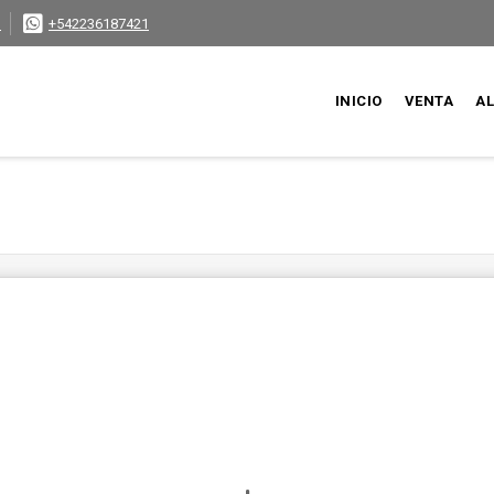
3
+542236187421
INICIO
VENTA
AL