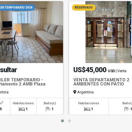
ER TEMPORARIO 2026
RESERVADO
sultar
US$45,000
USD
| Venta
ILER TEMPORARIO -
VENTA DEPARTAMENTO 2
tamento 2 AMB Plaza
AMBIENTES CON PATIO
n
ntina
Argentina
2
m
Habitaciones
Baño(s)
Habitaciones
Baño(
5
1
1
1