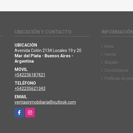
UBICACIÓN Y CONTACTO
INFORMACIÓ
UBICACIÓN
Inicio
Avenida Colón 2134 Locales 19 y 20
Venta
Mar del Plata - Buenos Aires -
Argentina
Alquiler
MÓVIL
Contáctenos
+542236187421
Políticas de pr
TELÉFONO
+542235621343
EMAIL
ventasinmobiliaria@outlook.com
Facebook
Instagram