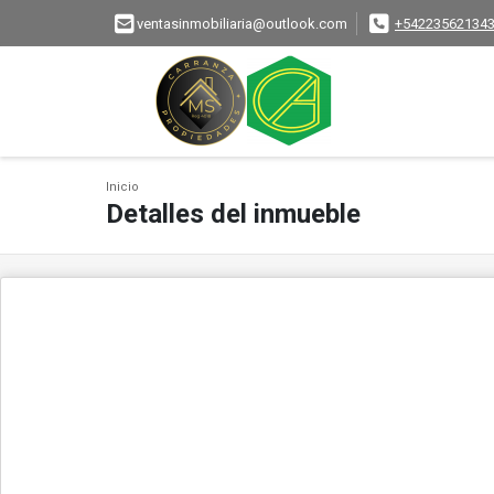
ventasinmobiliaria@outlook.com
+54223562134
Inicio
Detalles del inmueble