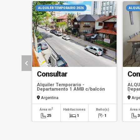
ALQUILER TEMPORARIO 2026
ALQUIL
Consultar
Con
Alquiler Temporario -
ALQU
Departamento 1 AMB c/balcón
Depar
Coló
Argentina
Arge
2
Área m
Habitaciones
Baño(s)
Área 
25
1
1
3