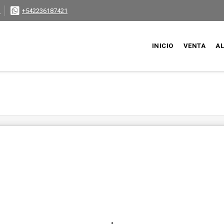
3
+542236187421
INICIO
VENTA
AL