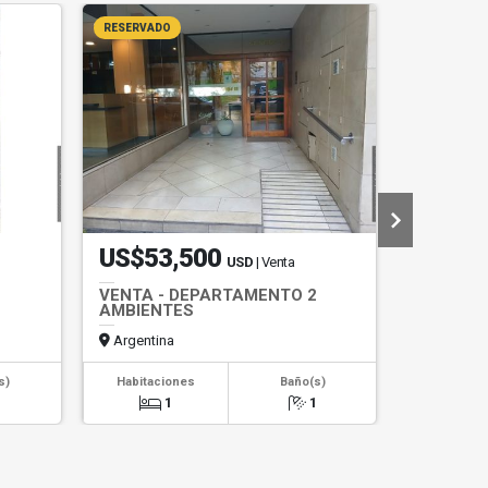
RESERVADO
ALQUILER T
US$53,500
Consul
USD
| Venta
VENTA - DEPARTAMENTO 2
ALQUILE
AMBIENTES
Departame
lateral al
Argentina
Argentin
s)
Habitaciones
Baño(s)
Habitaci
1
1
1
1