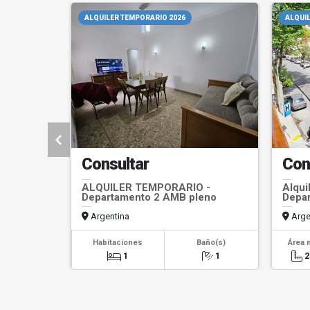
ALQUILER TEMPORARIO 2026
ALQUIL
Consultar
Con
ALQUILER TEMPORARIO -
Alqui
Departamento 2 AMB pleno
Depar
centro
Argentina
Arge
Habitaciones
Baño(s)
Área 
1
1
2