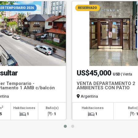
ER TEMPORARIO 2026
RESERVADO
sultar
US$45,000
USD
| Venta
ler Temporario -
VENTA DEPARTAMENTO 2
tamento 1 AMB c/balcón
AMBIENTES CON PATIO
ntina
Argentina
2
m
Habitaciones
Baño(s)
Habitaciones
Baño(
5
1
1
1