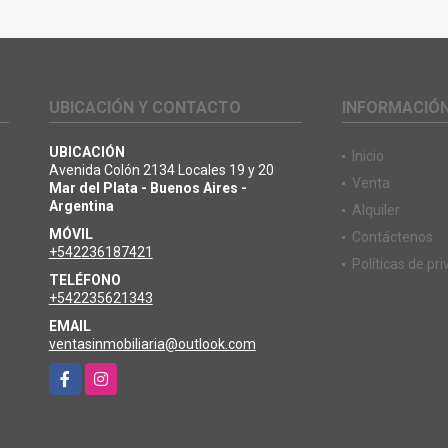
UBICACIÓN Y CONTACTO
INFORMACIÓ
UBICACIÓN
Inicio
Avenida Colón 2134 Locales 19 y 20
Venta
Mar del Plata - Buenos Aires -
Argentina
Alquiler
MÓVIL
Contáctenos
+542236187421
Políticas de pr
TELÉFONO
+542235621343
EMAIL
ventasinmobiliaria@outlook.com
Facebook
Instagram