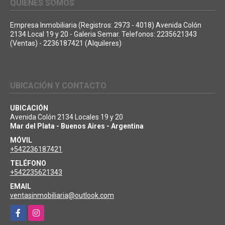
QUIÉNES SOMOS
Empresa Inmobiliaria (Registros: 2973 - 4018) Avenida Colón
2134 Local 19 y 20 - Galeria Semar. Telefonos: 2235621343
(Ventas) - 2236187421 (Alquileres)
UBICACIÓN Y CONTACTO
UBICACIÓN
Avenida Colón 2134 Locales 19 y 20
Mar del Plata - Buenos Aires - Argentina
MÓVIL
+542236187421
TELÉFONO
+542235621343
EMAIL
ventasinmobiliaria@outlook.com
Facebook
Instagram