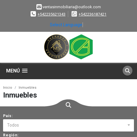
ventasinmobiliaria@outlook.com
+542235621343
+542236187421
Select Language
▼
MENÚ
Inicio
Inmuebles
Inmuebles
País:
Todos
Región: